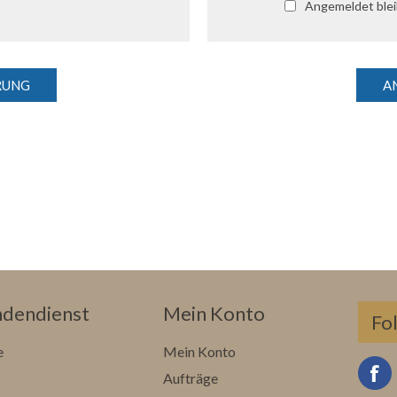
Angemeldet ble
dendienst
Mein Konto
Fo
e
Mein Konto
Aufträge